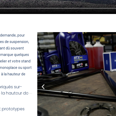
r demande, pour
gles de suspension,
yant dû souvent
ma marque quelques
elier et votre stand
 monoplace ou sport
 à la hauteur de
riqués sur-
 la hauteur de
t prototypes