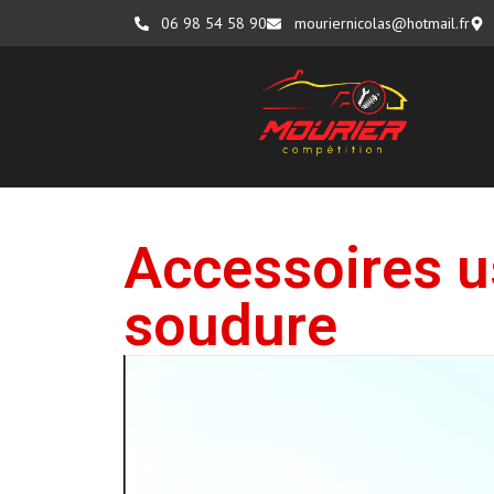
06 98 54 58 90
mouriernicolas@hotmail.fr
Accessoires u
soudure