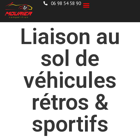
06 98 54 58 90
Nos services
Galerie photos
Nous contacter
Liaison au
sol de
véhicules
rétros &
sportifs